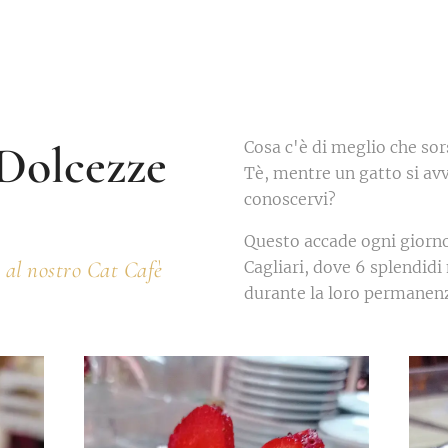
 Dolcezze
Cosa c'è di meglio che so
Tè, mentre un gatto si av
conoscervi?
Questo accade ogni giorno
a al nostro Cat Cafè
Cagliari, dove 6 splendidi 
durante la loro permanen